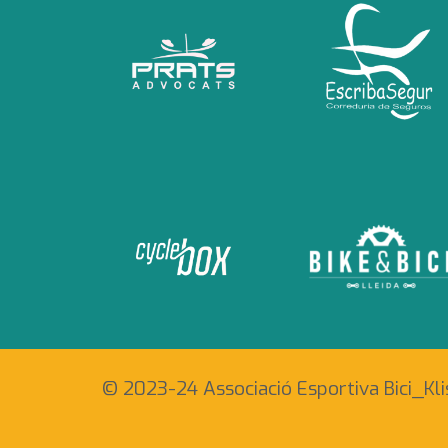
© 2023-24 Associació Esportiva Bici_Klis