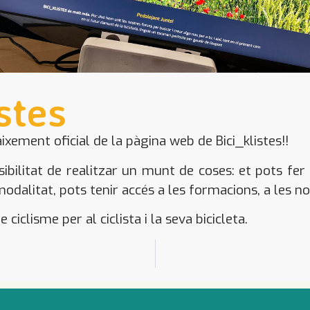
stes
xement oficial de la pàgina web de Bici_klistes!!
ibilitat de realitzar un munt de coses: et pots fe
modalitat, pots tenir accés a les formacions, a les no
 ciclisme per al ciclista i la seva bicicleta.