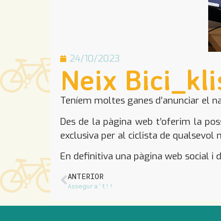
24/10/2023
Neix Bici_kli
Teníem moltes ganes d’anunciar el nai
Des de la pàgina web t’oferim la poss
exclusiva per al ciclista de qualsevol 
En definitiva una pàgina web social i de
ANTERIOR
Assegura’t!!