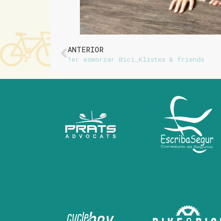
ANTERIOR
1er esmorzar Bici_Klistes & friends