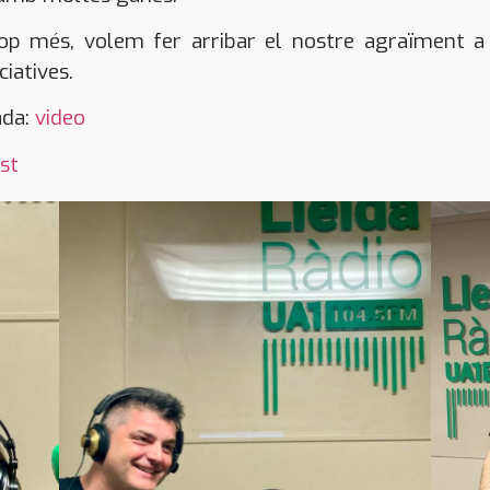
n cop més, volem fer arribar el nostre agraïment a
ciatives.
ada:
video
st