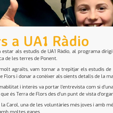
rs a UA1 Ràdio
 estar als estudis de UA1 Ràdio, al programa diri
ca de les terres de Ponent.
lt agraïts, vam tornar a trepitjar els estudis de 
 Flors i donar a conèixer als oients detalls de la ma
bilitat i interès va portar l’entrevista com si d’un
 que és Terra de Flors des d’un punt de vista d’orga
la Carol, una de les voluntàries més joves i amb mé
ç amb moltes ganes.