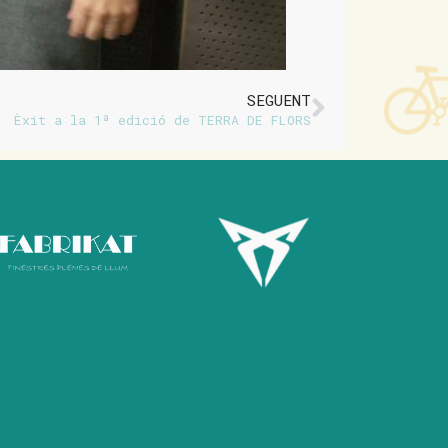
SEGUENT
Èxit a la 1ª edició de TERRA DE FLORS