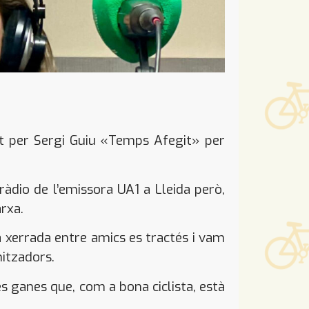
git per Sergi Guiu «Temps Afegit» per
ràdio de l’emissora UA1 a Lleida però,
rxa.
a xerrada entre amics es tractés i vam
nitzadors.
s ganes que, com a bona ciclista, està